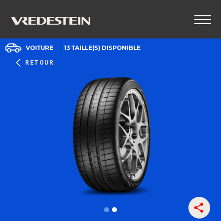
VOITURE
13
TAILLE(S) DISPONIBLE
RETOUR