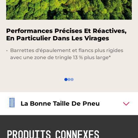
Performances Précises Et Réactives,
P
En Particulier Dans Les Virages
S
M
Barrettes d'épaulement et flancs plus rigides
avec une zone de tringle 13 % plus large*
La Bonne Taille De Pneu
PRODUITS CONNEXES